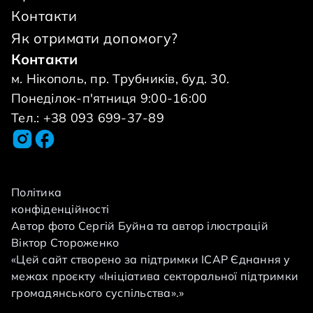
помощников и всех неравнодушных добрых
Контакти
сердец – помочь Мадине жить полноценной
Як отримати допомогу?
жизнью. Оказать помощь можно
Контакти
перечислив средства на счет фонда с
м. Нікополь, пр. Трубників, буд. 30.
назначением платежа «Благотворительная
Понеділок-п'ятниця 9:00-16:00
помощь на лечение Албаковой Мадины».
Тел.: +38 093 699-37-89
Політика
конфіденційності
Автор фото Сергій Буйна та автор ілюстрацій
Віктор Стороженко
«Цей сайт створено за підтримки ІСАР Єднання у
межах проєкту «Ініціатива секторальної підтримки
громадянського суспільства».»