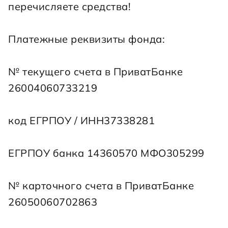
перечисляете средства!
Платежные реквизиты фонда:
№ текущего счета в ПриватБанке 
26004060733219
код ЕГРПОУ / ИНН37338281
ЕГРПОУ банка 14360570 МФО305299
№ карточного счета в ПриватБанке 
26050060702863