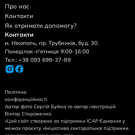
Про нас
становить 12900,00 гривень. А
найголовніше, що зібрати необхідну суму
Контакти
треба дуже швидко - менш ніж за місяць.
Як отримати допомогу?
Тому що, по-перше, час працює проти нас,
Контакти
по-друге, ціна на реабілітацію в новому
м. Нікополь, пр. Трубників, буд. 30.
році зросте. На жаль, власними силами сім'ї
Понеділок-п'ятниця 9:00-16:00
не впоратися. Тому ми звертаємося за
Тел.: +38 093 699-37-89
допомогою до небайдужих людей, які
хочуть і можуть допомогти. Віримо, що
спільними зусиллями Тонечка, нехай не так
швидко, як хотілося б, але зробить свої
Політика
конфіденційності
перші кроки і нарешті скаже
Автор фото Сергій Буйна та автор ілюстрацій
довгоочікуване перше слово. Друзі!
Віктор Стороженко
Давайте подаруємо Тонечке шанс на
«Цей сайт створено за підтримки ІСАР Єднання у
самостійне майбутнє.
межах проєкту «Ініціатива секторальної підтримки