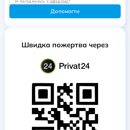
Я погоджуюсь з
офертою*
Швидка пожертва через