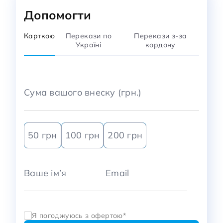
Допомогти
Карткою
Перекази по
Перекази з-за
Україні
кордону
50 грн
100 грн
200 грн
Я погоджуюсь з
офертою*