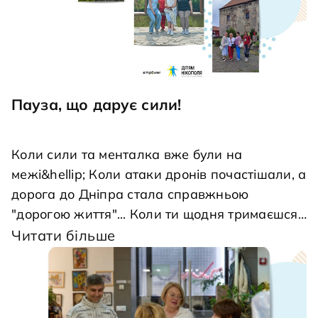
Пауза, що дарує сили!
Коли сили та менталка вже були на 
межі&hellip; Коли атаки дронів почастішали, а 
дорога до Дніпра стала справжньою 
"дорогою життя"... Коли ти щодня тримаєшся, 
працюєш, допомагаєш, вирішуєш проблеми й 
Читати більше
намагаєшся бути опорою для інших&hellip; 
Команда Фонду вирушила на&hellip; 
оздоровлення
