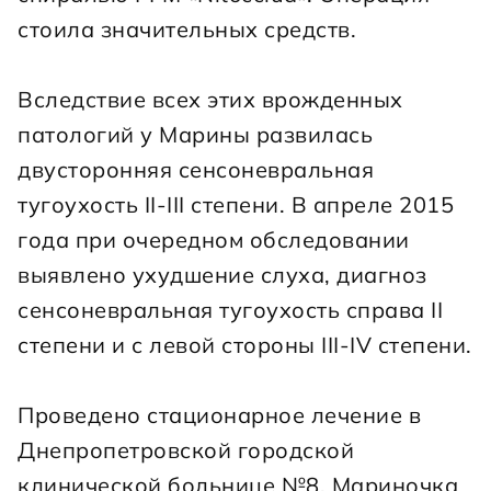
стоила значительных средств.
Вследствие всех этих врожденных 
патологий у Марины развилась 
двусторонняя сенсоневральная 
тугоухость II-III степени. В апреле 2015 
года при очередном обследовании 
выявлено ухудшение слуха, диагноз 
сенсоневральная тугоухость справа II 
степени и с левой стороны III-IV степени.
Проведено стационарное лечение в 
Днепропетровской городской 
клинической больнице №8. Мариночка 