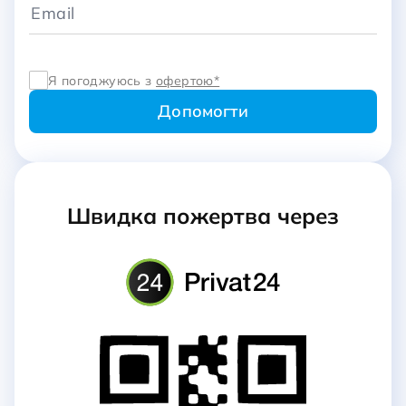
Я погоджуюсь з
офертою*
Швидка пожертва через