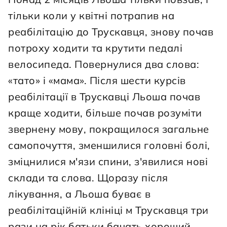
тільки коли у квітні потрапив на 
реабілітацію до Трускавця, знову почав 
потроху ходити та крутити педалі 
велосипеда. Повернулися два слова: 
«тато» і «мама». Після шести курсів 
реабілітації в Трускавці Льоша почав 
краще ходити, більше почав розуміти 
звернену мову, покращилося загальне 
самопочуття, зменшилися головні болі, 
зміцнилися м'язи спини, з'явилися нові 
склади та слова. Щоразу після 
лікування, а Льоша буває в 
реабілітаційній клініці м Трускавця три 
рази на рік батьки бачать хороший 