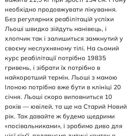
необхідно продовжувати лікування. 
Без регулярних реабілітацій успіхи 
Льоші швидко зійдуть нанівець, і 
хлопчик так і залишиться замкнутий у 
своєму неслухняному тілі. На сьомий 
курс реабілітації потрібно 19835 
гривень, і зібрати їх потрібно в 
найкоротший термін. Льоші з мамою 
Ілоною потрібно вже бути в клініці 20 
січня. Льоші скоро виповниться 10 
років — ювілей, та ще на Старий Новий 
рік. Так давайте ж будемо щедрими 
«посівальниками», і зробимо диво для 
цієї сім'ї, подаруємо дитині квиток в 