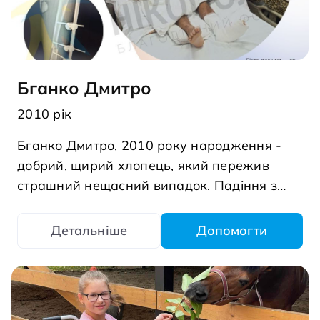
Бганко Дмитро
2010 рік
Бганко Дмитро, 2010 року народження -
добрий, щирий хлопець, який пережив
страшний нещасний випадок. Падіння з
висоти спричинило численні переломи та
складні травми. Після тривалого лікування,
Детальніше
Допомогти
багатьох операцій і місяців у лікарні Дмитро
зараз вдома. Але шлях до одужання ще
триває. Попереду &mdash; важлива
операція, без якої він не зможе повернутися