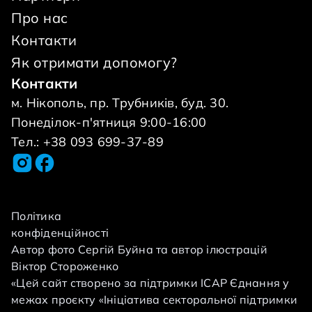
Про нас
вірю, що ви нас з мамою не залишите сам
на сам з важкою хворобою. Лікар який
Контакти
оперує сотні дітей призначив операцію за
Як отримати допомогу?
тиждень! Ми розуміємо, що нам буде важко,
Контакти
але як би Ви знали, як це важливо для нас!
м. Нікополь, пр. Трубників, буд. 30.
Моя мама &mdash; Анна, сильна і
Понеділок-п'ятниця 9:00-16:00
незламна.&nbsp;Але її очі сповнені тривоги.
Тел.: +38 093 699-37-89
Родина звернулась до фонду про
допомогу.&nbsp; Сума операції 70000 грн.
Сума велика і її треба зібрати майже за
тиждень. &nbsp; Допоможіть повернути
Політика
конфіденційності
Маркові рух, мрію та дитинство без болю.
Автор фото Сергій Буйна та автор ілюстрацій
Навіть найменший внесок - це крок до
Віктор Стороженко
великого дива. &nbsp;
«Цей сайт створено за підтримки ІСАР Єднання у
межах проєкту «Ініціатива секторальної підтримки