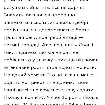
результат. Значить, все не дарма! 
Значить, батьки, які старанно 
займаються своїм синочком, і добрі 
помічники, які допомагають зібрати 
гроші на регулярні реабілітації — 
великі молодці! Але, на жаль у Льоші 
такий діагноз, що він ніколи не 
побіжить, а у зв'язку з тим що він почав 
інтенсивне рости, став падати на ноги. 
На даний момент Льоша вже не може 
ходити на тривалий відстань, і мамі 
Ілоні зовсім не хочеться знову садити 
Льошу в коляску. У свої 10 років Льоша 
важить 21,5 кг при зрості 134 см. І тому 