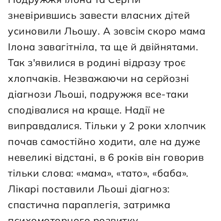
зневірившись завести власних дітей 
усиновили Льошу. А зовсім скоро мама 
Ілона завагітніла, та ще й двійнятами. 
Так з'явилися в родині відразу троє 
хлопчаків. Незважаючи на серйозні 
діагнози Льоші, подружжя все-таки 
сподівалися на краще. Надії не 
виправдалися. Тільки у 2 роки хлопчик 
почав самостійно ходити, але на дуже 
невеликі відстані, в 6 років він говорив 
тільки слова: «мама», «тато», «баба». 
Лікарі поставили Льоші діагноз: 
спастична параплегія, затримка 
психомоторного розвитку. 