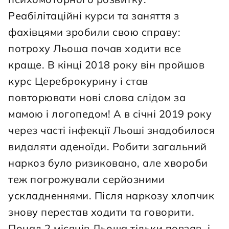
Реабілітаційні курси та заняття з 
фахівцями зробили свою справу: 
потроху Льоша почав ходити все 
краще. В кінці 2018 року він пройшов 
курс Цереброкурину і став 
повторювати нові слова слідом за 
мамою і логопедом! А в січні 2019 року 
через часті інфекції Льоші знадобилося 
видаляти аденоїди. Робити загальний 
наркоз було ризиковано, але хвороби 
теж погрожували серйозними 
ускладненнями. Після наркозу хлопчик 
знову перестав ходити та говорити. 
Понад 2 місяців Льоша тільки повзав, і 