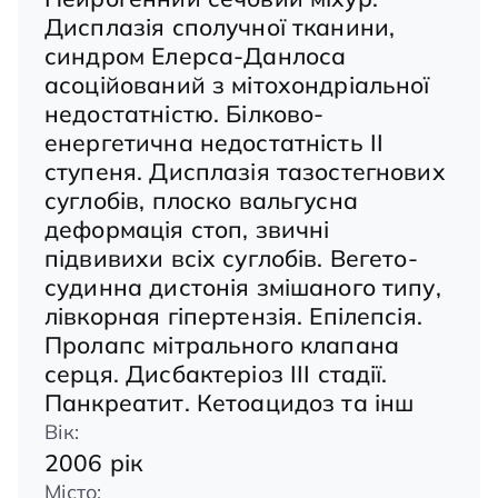
Дисплазія сполучної тканини,
синдром Елерса-Данлоса
асоційований з мітохондріальної
недостатністю. Білково-
енергетична недостатність II
ступеня. Дисплазія тазостегнових
суглобів, плоско вальгусна
деформація стоп, звичні
підвивихи всіх суглобів. Вегето-
судинна дистонія змішаного типу,
лівкорная гіпертензія. Епілепсія.
Пролапс мітрального клапана
серця. Дисбактеріоз III стадії.
Панкреатит. Кетоацидоз та інш
Вік:
2006 рік
Місто: