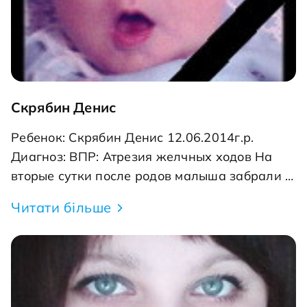
Скрябин Денис
Ребенок: Скрябин Денис 12.06.2014г.р.
Диагноз: ВПР: Атрезия желчных ходов На
вторые сутки после родов малыша забрали в
реанимацию с предположительным
Читати більше
диагнозом порок сердца. Проведя осмотр
ребенка, врачи Никопольского роддома
приняли решение к экстренной
госпитализации в Днепропетровский
областной клинический центр кардиологии и