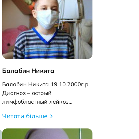
ухоли
способы помощи, но на
ии.
восстановление требуется
очень большая сумма – 80000
ько
гривен. Вот и просьбу мы
сформулировали вроде бы для
ю –
взрослого человека, а на самом
урсы
деле для ее двух сынишек
 мама
Егора и Ванечки. Как им быть
Балабин Никита
на
без мамы? Думаю, все ответят
им им
на этот вопрос однозначно –
Балабин Никита 19.10.2000г.р.
угом,
надо спасти маму! Поэтому с
Диагноз – острый
мы
понедельника 10 июня
лимфобластный лейкоз
мы
благотворительный фонд
(ремиссия) Мальчик болеет с
Читати більше
"Детям Никополя" начинает
марта 2013 года. На
ие
благотворительный марафон
пятнадцатый день лечения был
отя в
по сбору средств на лечение
определен в группу высокого