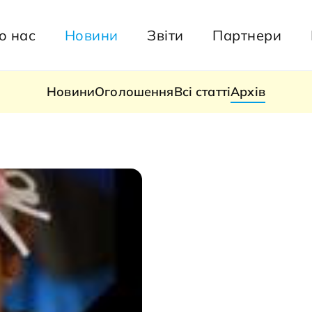
о нас
Новини
Звіти
Партнери
Новини
Оголошення
Всі статті
Архів