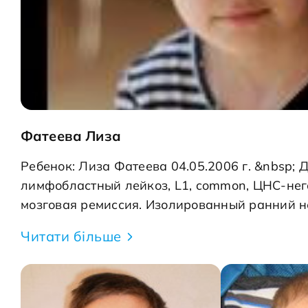
Фатеева Лиза
Ребенок: Лиза Фатеева 04.05.2006 г. &nbsp; 
лимфобластный лейкоз, L1, common, ЦНС-нег
мозговая ремиссия. Изолированный ранний н
в нашем городе ребенок, требующий дорогос
Читати більше
рубежом. Лиза Фатеева – сбор на неродстве
костного мозга. Сумма 200000 евро. Лизонька
которой мы знали давно. Она проходила лече
отделении гематологии Днепропетровской об