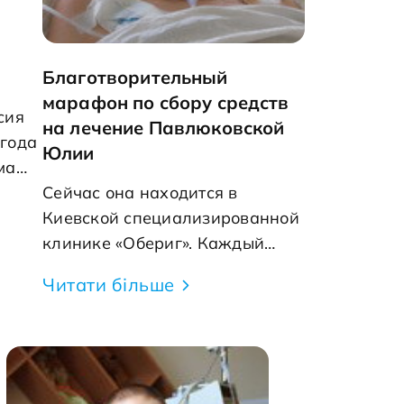
Благотворительный
марафон по сбору средств
сия
на лечение Павлюковской
 года
Юлии
ма
2013
Сейчас она находится в
себя
Киевской специализированной
а
клинике «Обериг». Каждый
 к
день-это маленький шажок на
Читати більше
встречу к своей семье, детям,
лая
маме и... огромные суммы денег
на восстановительное лечение.
ие.
Друзья и родственники за это
б
время предприняли все