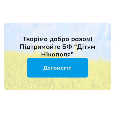
Творімо добро разом!
Підтримайте БФ “Дітям
Нікополя”
Допомогти