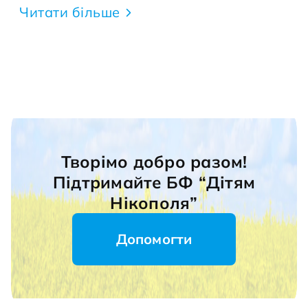
Читати більше
Творімо добро разом!
Підтримайте БФ “Дітям
Нікополя”
Допомогти