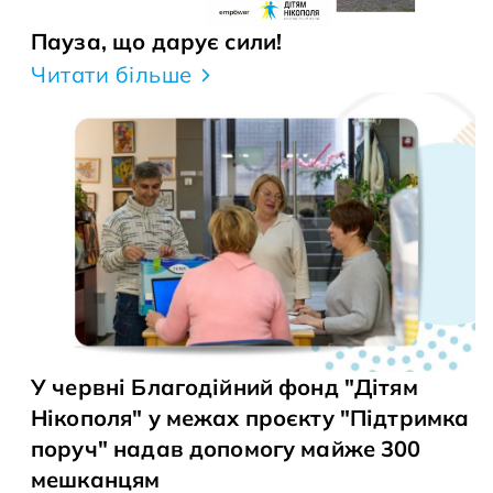
Пауза, що дарує сили!
Читати більше
У червні Благодійний фонд "Дітям
Нікополя" у межах проєкту "Підтримка
поруч" надав допомогу майже 300
мешканцям