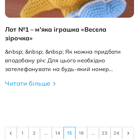
Лот №1 – м'яка іграшка «Весела
зірочка»
&nbsp; &nbsp; &nbsp; Як можна придбати
вподобану річ: Для цього необхідно
зателефонувати на будь-який номер
телефону +38 (066) 9000-339 - Вікторія, +38
Читати більше
(050) 255-20-11 - Олена або написата нам
на електрону адресу: nikopolkids@gmail.com і
вказати номер лота вподобаного товару і
тільки після цього проводити оплату (щоб
уникнути випадків покупки одного товару
декількома покупцями). Доставка в інші міста
1
2
...
14
15
16
...
23
24
за рахунок покупця. Запрошуємо всіх на