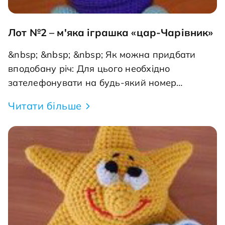
Лот №2 – м'яка іграшка «цар-Чарівник»
&nbsp; &nbsp; &nbsp; Як можна придбати
вподобану річ: Для цього необхідно
зателефонувати на будь-який номер
телефону +38 (066) 9000-339 - Вікторія, +38
Читати більше
(050) 255-20-11 - Олена або написата нам
на електрону адресу: nikopolkids@gmail.com і
вказати номер лота вподобаного товару і
тільки після цього проводити оплату (щоб
уникнути випадків покупки одного товару
декількома покупцями). Доставка в інші міста
за рахунок покупця. Запрошуємо всіх на
благодійний ярмарок добра! Робимо мале,
але з великою любов'ю!