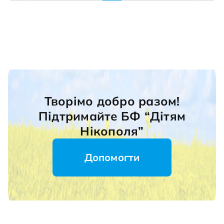
благодійний ярмарок добра! Робимо мале,
але з великою любов'ю!
Творімо добро разом!
Підтримайте БФ “Дітям
Нікополя”
Допомогти