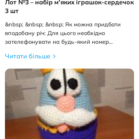
Лот №3 – набір м'яких іграшок-сердечок
3 шт
&nbsp; &nbsp; &nbsp; Як можна придбати
вподобану річ: Для цього необхідно
зателефонувати на будь-який номер
телефону +38 (066) 9000-339 - Вікторія, +38
Читати більше
(050) 255-20-11 - Олена або написата нам
на електрону адресу: nikopolkids@gmail.com і
вказати номер лота вподобаного товару і
тільки після цього проводити оплату (щоб
уникнути випадків покупки одного товару
декількома покупцями). Доставка в інші міста
за рахунок покупця. Запрошуємо всіх на
благодійний ярмарок добра! Робимо мале,
але з великою любов'ю!