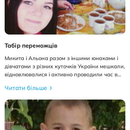
Табір переможців
Микита і Альона разом з іншими юнаками і
дівчатами з різних куточків України мешкали,
відновлювалися і активно проводили час в
Міжнародному центрі дитячої наукової
Читати більше
творчості MANLAB.CAMP. на території лісового
масиву з 27 березня по 03 квітня. Тут їх
чекала дуже насичена програма. З ними
займалися викладачі Центру репетиторів
"Запоруки" і педагоги дитячих наукових