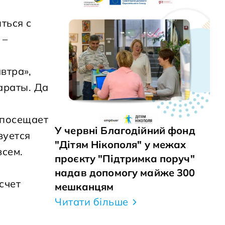
ться с
 –
втра»,
араты. Да
 посещает
У червні Благодійний фонд
зуется
"Дітям Нікополя" у межах
всем.
проєкту "Підтримка поруч"
надав допомогу майже 300
счет
мешканцям
Читати більше