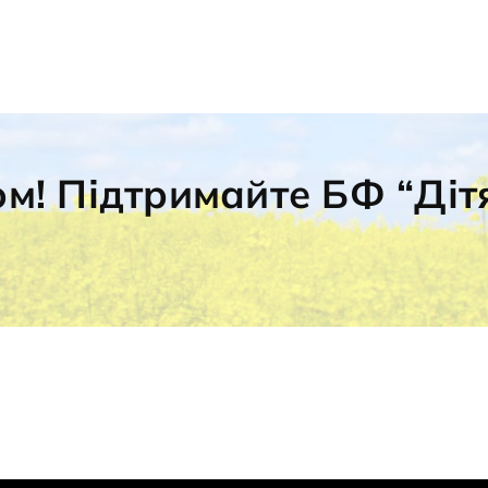
ом! Підтримайте БФ “Діт