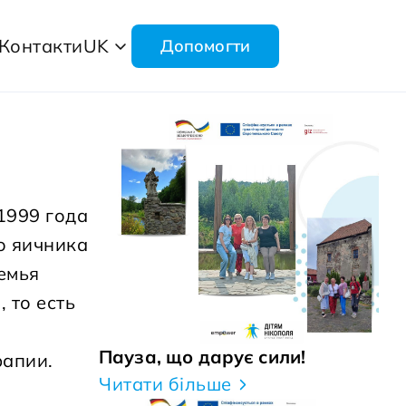
Контакти
UK
Допомогти
1999 года
о яичника
емья
 то есть
Пауза, що дарує сили!
рапии.
Читати більше