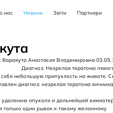
о нас
Новини
Звіти
Партнери
кута
: Варакута Анастасия Владимировна 03.05.
Диагноз: Незрелая тератома левог
 себя небольшую припухлость на животе. С
тавлен диагноз: незрелая тератома яичника,
о удалению опухоли и дальнейшей химиоте
я только один рывок к такому желанному