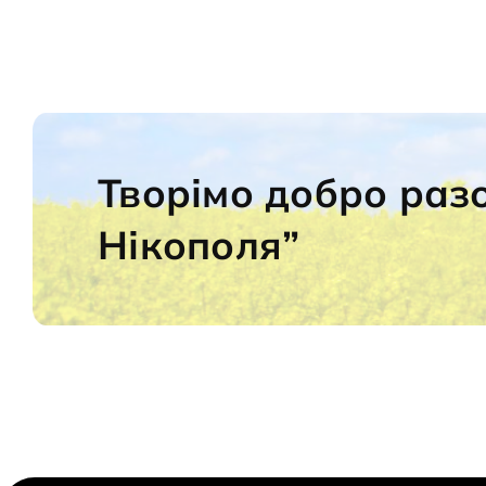
Творімо добро раз
Нікополя”