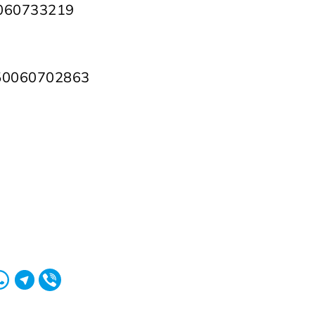
4060733219
50060702863