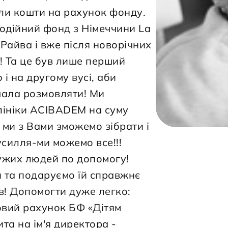
и кошти на рахунок фонду. 
годійний фонд з Німеччини La 
 Райва і вже після новорічних 
 Та це був лише перший 
і на другому вусі, аби 
чала розмовляти! Ми 
лініки ACIBADEM на суму 
 ми з Вами зможемо зібрати і 
усилля-ми можемо все!!! 
ужих людей по допомогу! 
та подаруємо їй справжнє 
в! Допомогти дуже легко: 
овий рахунок БФ «Дітям 
та на ім'я директора - 