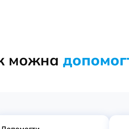
к можна
допомог
Допомогти