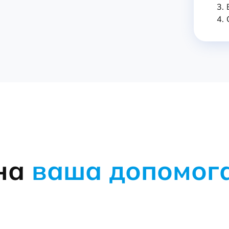
3.
4.
бна
ваша допомог