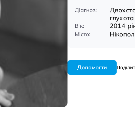
Двохсто
Діагноз:
глухота
2014 рі
Вік:
Нікопол
Місто:
Допомогти
Поділит