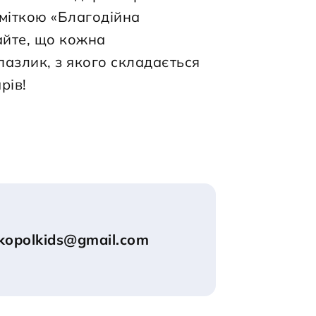
міткою «Благодійна 
айте, що кожна 
азлик, з якого складається 
рів!
ikopolkids@gmail.com