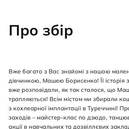
Про збір
Вже багато з Вас знайомі з нашою мале
дівчинкою, Машею Борисенко! Її історія з
вже розповідали, як так сталося, що Маш
трапляються! Всім містом ми збирали ко
з кохлеарної імплантації в Туреччині! П
заходів – майстер-клас по дзюдо, танцю
акції в навчальних та дозвіллєвих закла