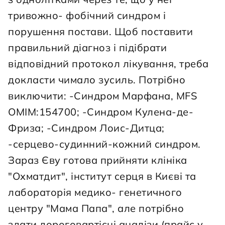
тривожно- фобічний синдром і 
порушення постави. Щоб поставити 
правильний діагноз і підібрати 
відповідний протокол лікування, треба 
докласти чимало зусиль. Потрібно 
виключити: -Синдром Марфана, MFS 
OMIM:154700; -Синдром Кулена-де-
Фриза; -Синдром Лоис-Дитца; 
-серцево-судинний-кожний синдром. 
Зараз Єву готова прийняти клініка 
"Охматдит", інститут серця в Києві та 
лабораторія медико- генетичного 
центру "Мама Папа", але потрібно 
здати дороговартісні аналізи (прайс у 