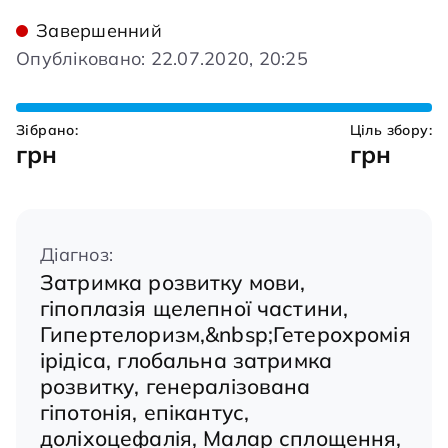
Завершенний
Опубліковано: 22.07.2020, 20:25
Зібрано:
Ціль збору:
грн
грн
Діагноз:
Затримка розвитку мови,
гіпоплазія щелепної частини,
Гипертелоризм,&nbsp;Гетерохромія
ірідіса, глобальна затримка
розвитку, генералізована
гіпотонія, епікантус,
доліхоцефалія, Малар сплощення,