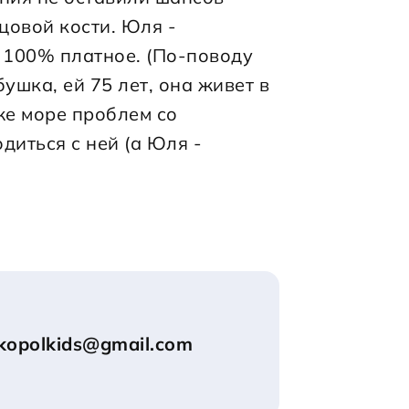
овой кости. Юля - 
 100% платное. (По-поводу 
ушка, ей 75 лет, она живет в 
же море проблем со 
диться с ней (а Юля - 
ikopolkids@gmail.com