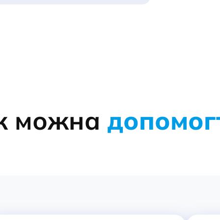
к можна
допомог