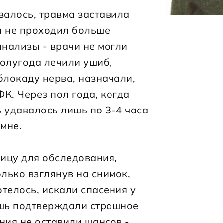
залось, травма заставила 
и не проходил больше 
анализы - врачи не могли 
полугода лечили ушиб, 
локаду нерва, назначали, 
К. Через пол года, когда 
ь удавалось лишь по 3-4 часа 
мне.
ицу для обследования, 
лько взглянув на снимок, 
телось, искали спасения у 
ишь подтверждали страшное 
ия не оставили шансов - 