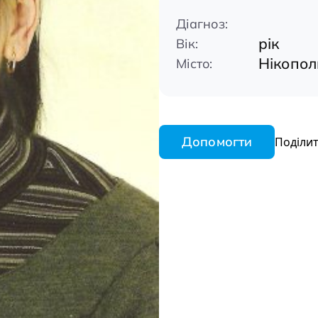
Діагноз:
рік
Вік:
Нікопол
Місто:
Допомогти
Поділит