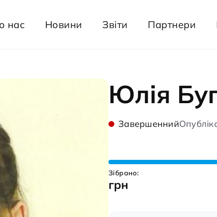
о нас
Новини
Звіти
Партнери
Юлія Бу
Завершенний
Опубліко
Зібрано:
грн