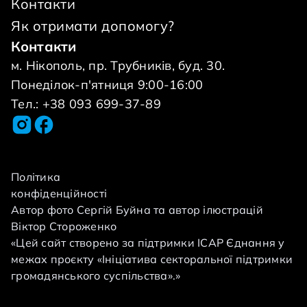
на сам з важкою хворобою. Лікар який
Контакти
оперує сотні дітей призначив операцію за
Як отримати допомогу?
тиждень! Ми розуміємо, що нам буде важко,
Контакти
але як би Ви знали, як це важливо для нас!
м. Нікополь, пр. Трубників, буд. 30.
Моя мама &mdash; Анна, сильна і
Понеділок-п'ятниця 9:00-16:00
незламна.&nbsp;Але її очі сповнені тривоги.
Тел.: +38 093 699-37-89
Родина звернулась до фонду про
допомогу.&nbsp; Сума операції 70000 грн.
Сума велика і її треба зібрати майже за
тиждень. &nbsp; Допоможіть повернути
Політика
конфіденційності
Маркові рух, мрію та дитинство без болю.
Автор фото Сергій Буйна та автор ілюстрацій
Навіть найменший внесок - це крок до
Віктор Стороженко
великого дива. &nbsp;
«Цей сайт створено за підтримки ІСАР Єднання у
межах проєкту «Ініціатива секторальної підтримки
громадянського суспільства».»