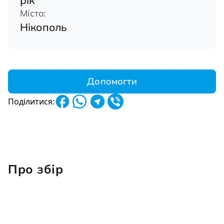
рік
Місто:
Нікополь
Допомогти
Поділитися:
Про збір