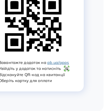
 Завантажте додаток на
pb.ua/apps
Увійдіть у додаток та натисніть
 Відскануйте QR-код на квитанції
 Оберіть картку для оплати