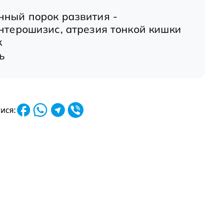
ный порок развития -
нтерошизис, атрезия тонкой кишки
к
ь
ися: