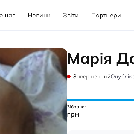
о нас
Новини
Звіти
Партнери
Марія Д
Завершенний
Опубліко
Зібрано:
грн