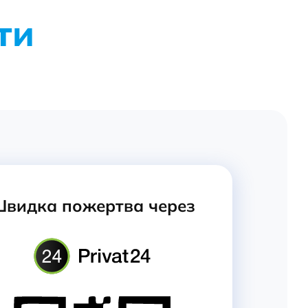
ти
видка пожертва через