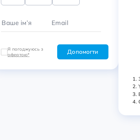
Я погоджуюсь з
офертою*
1.
2. 
3.
4.