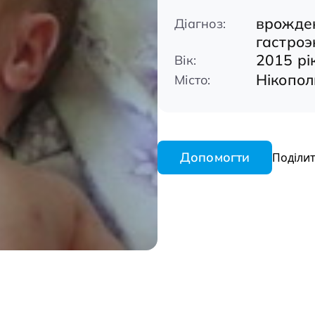
врожден
Діагноз:
гастроэ
2015 рі
Вік:
Нікопол
Місто:
Допомогти
Поділит