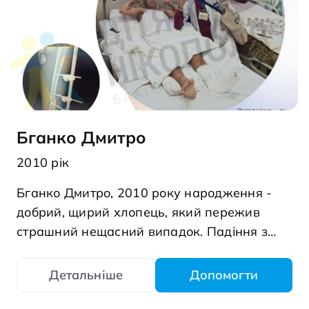
Бганко Дмитро
2010 рік
Бганко Дмитро, 2010 року народження -
добрий, щирий хлопець, який пережив
страшний нещасний випадок. Падіння з
висоти спричинило численні переломи та
складні травми. Після тривалого лікування,
Детальніше
Допомогти
багатьох операцій і місяців у лікарні Дмитро
зараз вдома. Але шлях до одужання ще