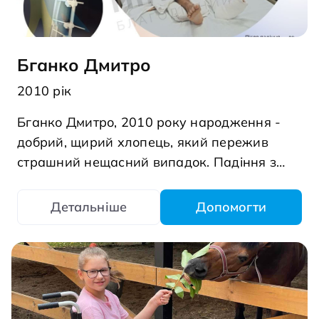
Бганко Дмитро
2010 рік
Бганко Дмитро, 2010 року народження -
добрий, щирий хлопець, який пережив
страшний нещасний випадок. Падіння з
висоти спричинило численні переломи та
складні травми. Після тривалого лікування,
Детальніше
Допомогти
багатьох операцій і місяців у лікарні Дмитро
зараз вдома. Але шлях до одужання ще
триває. Попереду &mdash; важлива
операція, без якої він не зможе повернутися
до повноцінного життя. Простими словами -