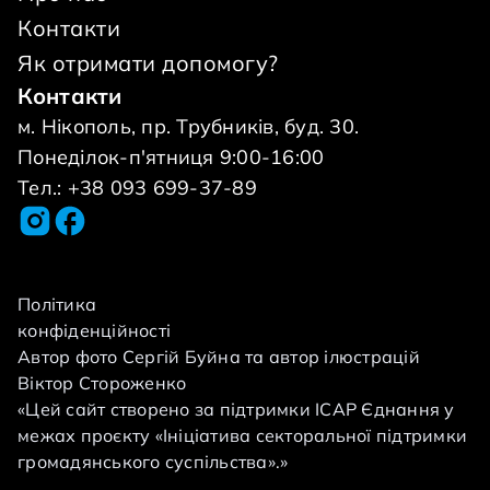
на сам з важкою хворобою. Лікар який
Контакти
оперує сотні дітей призначив операцію за
Як отримати допомогу?
тиждень! Ми розуміємо, що нам буде важко,
Контакти
але як би Ви знали, як це важливо для нас!
м. Нікополь, пр. Трубників, буд. 30.
Моя мама &mdash; Анна, сильна і
Понеділок-п'ятниця 9:00-16:00
незламна.&nbsp;Але її очі сповнені тривоги.
Тел.: +38 093 699-37-89
Родина звернулась до фонду про
допомогу.&nbsp; Сума операції 70000 грн.
Сума велика і її треба зібрати майже за
тиждень. &nbsp; Допоможіть повернути
Політика
конфіденційності
Маркові рух, мрію та дитинство без болю.
Автор фото Сергій Буйна та автор ілюстрацій
Навіть найменший внесок - це крок до
Віктор Стороженко
великого дива. &nbsp;
«Цей сайт створено за підтримки ІСАР Єднання у
межах проєкту «Ініціатива секторальної підтримки
громадянського суспільства».»