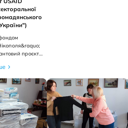
т USAID
запобігти утворенню
коли в родину приходить біда і
секторальної
пролежнів. o Після миття
життя стає схожим на суцільні
ромадянського
ретельно висушуйте шкіру
хмари, але сонячне світло в
України")
особливо в складках.
змозі перебороти найгустіший
2.&nbsp;Зміна підгузка: o
фондом
морок і дати надію на перемог
Регулярно змінюйте підгуз
Нікополя&raquo;
над хворобою. Життя хворої
щоб уникнути подразненн
антовий проєкт
дитини продовжується з рідно
шкіри та інфекцій. o
имка ОГС, які
мамою та татком, з улюбленим
ше
Використовуйте спеціальн
фері
іграшками та велосипедом, з
креми для захисту шкіри в
о реагування"
чотирилапим вірним другом та
подразнення. o Під час зміни
USAID "Ініціатива
з великою кількістю
підгузка звертайте увагу 
підтримки
небайдужих людей навколо,
стан шкіри, щоб вчасно
го суспільства
яких об&rsquo;єднала потреба
помітити можливі проблеми. 
p; Рівно рік ми
допомагати іншим. Допомога
Положення тіла: o Регулярно
ктивно
іншим це - сенс життя та основ
змінюйте положення тіла
мешканців міста
на якій тримається світ. Той, хт