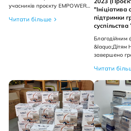
2023 (Проєк
учасників проєкту EMPOWER
"Ініціатива 
від GIZ Україна. Проєкт
підтримки г
Читати більше
благодійного фонду має на меті
суспільства 
забезпечення гідного рівня
життя Нікопольців та
Благодійним 
мешканців Нікопольського
&laquo;Дітям 
району, які через вік чи стан
завершено гр
здоров'я прикуті до ліжка. В
"Базова підтр
Читати біль
рамках проєкту маломобільні
працюють у с
прошарки населення будуть
гуманітарног
забезпечені засобами особистої
2023 (Проєкт 
гігієни, предметами догляду.
секторальної 
Також родинам, які мають
громадянсько
маломобільних хворих, буде
України") &nbs
надано консультації психолога
мали змогу а
та організовано навчання з
підтримувати 