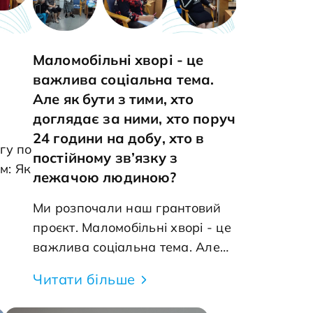
Маломобільні хворі - це
важлива соціальна тема.
Але як бути з тими, хто
доглядає за ними, хто поруч
24 години на добу, хто в
гу по
постійному зв’язку з
м: Як
лежачою людиною?
Ми розпочали наш грантовий
 які
проєкт. Маломобільні хворі - це
важлива соціальна тема. Але
в
як бути з тими, хто доглядає за
Читати більше
ками
ними, хто поруч 24 години на
тими
добу, хто в постійному