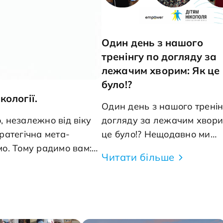
Один день з нашого
тренінгу по догляду за
лежачим хворим: Як це
було!?
кології.
Один день з нашого тренін
, незалежно від віку
догляду за лежачим хвори
це було!? Нещодавно ми
мо. Тому радимо вам:
провели тренінг для
Читати більше
до лікаря для
доглядальників та опікунів,
, що &laquo;мене це
доглядають за лежачими
ння "чому я!?", "а що
хворими. Кожен з учасникі
щодня стикається з викли
догляду за людьми, прику