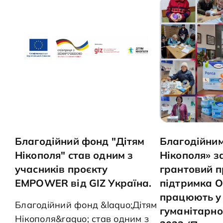
виявлення: &bull; на I стадії &mdash; у 95% жінок
&mdash; у 80%, &bull; на III стадії &mdash; у 50% жіно
профілактичні огляди у лікаря суттєво підви
ефективне лікування. Записатися на прийом до лікаря мамолога
можна так: Звернутися до лікаря гінеколога 
час огляду/консультації лікар сам вас направ
обстеження БЕЗОПЛАТНО! Або звернутися до 
який сформує електронне направлення, і ви 
БЕЗОПЛАТНО пройти обстеження. Ведіть здоровий спосіб
життя.&nbsp; Бережіть себе та своїх близьких!
Благодійний фонд "Дітям
Благодійни
Нікополя" став одним з
Нікополя» 
учасників проєкту
грантовий п
EMPOWER від GIZ Україна.
підтримка О
працюють у
Благодійний фонд &laquo;Дітям
гуманітарно
Нікополя&raquo; став одним з