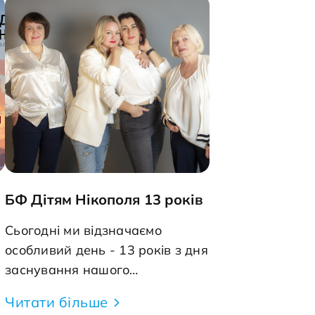
рим,
зв&rsquo;язку з лежачою
аги,
людиною? Звичайно, догляд за
 це
маломобільними хворими
я
&ndash; це складний і
ти,
виснажливий процес, який
оте є
вимагає не лише фізичних, але
й емоційних зусиль. Саме тому
ми розпочали проєкт
"Забезпечення гідного життя
али
маломобільних верств
БФ Дітям Нікополя 13 років
населення на прифронтових
 та
територіях Нікопольського
Сьогодні ми відзначаємо
щоб
району". До реалізації проєкту
особливий день - 13 років з дня
и. o
ми залучили кваліфікованих
заснування нашого
вагу
спеціалістів, одна з них
фонду.&nbsp; Це був час
Читати більше
Ролдугіна Юлія Андріївна,
випробувань та перемог, час,