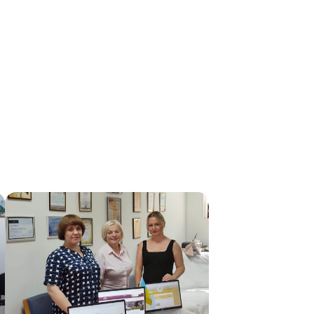
лікарка, яка має знання, досвід
коли кожен з вас став
роботи за направленням
частиною великої справи. Ми
,
"Стаціонарний та
хочемо висловити найбільшу
амбулаторний паліативний
подяку кожному
догляд важкохворих пацієнтів".
у
благодійнику,&nbsp;який
ки,
Нині вже проведено 9 тренінгів
підтримує нас протягом цих
я
з питань догляду за
ю
років. Ваша щедрість та
маломобільними особами для
и
відданість допомогли нам
і
родичів, які доглядають
забезпечити підтримку та надію
ід
лежачих хворих.
сотням сімей, які зіткнулися з
Доглядальники отримали
викликами та
на
знання про важливі правила
труднощами.Ваша віра в нашу
догляду, допоміжні засоби
місію та ваша допомога є
3.
піклування про хворого, гігієну
незамінними. Наші
тіла маломобільного хворого
а
підопічні!&nbsp;Ми
тощо. Проєкт реалізується у
о
пам&rsquo;ятаємо всіх вас! Ми