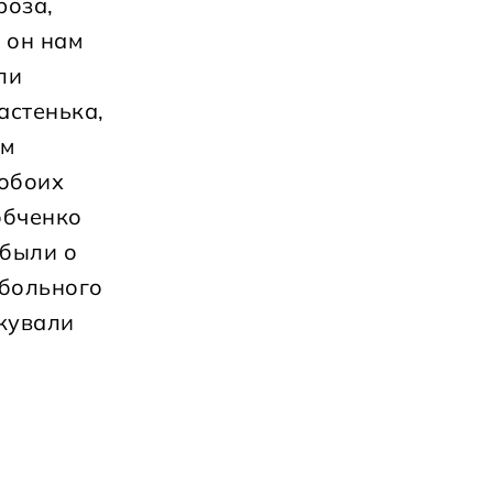
роза,
 он нам
ли
астенька,
ем
 обоих
обченко
абыли о
 больного
ткували