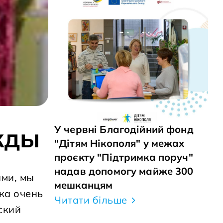
жды
У червні Благодійний фонд
"Дітям Нікополя" у межах
проєкту "Підтримка поруч"
надав допомогу майже 300
ями, мы
мешканцям
ка очень
Читати більше
ский