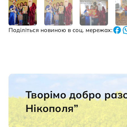
Поділіться новиною в соц. мережах:
Творімо добро раз
Нікополя”