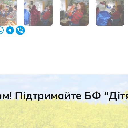
ом! Підтримайте БФ “Діт