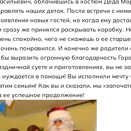
 Васильевич, облачившись в костюм Деда Мо
равлять наших деток. После встречи с ними
появления новых гостей, но когда ему доста
и сразу же принялся раскрывать коробку. Н
ень спокойно, чего не скажешь о ее старш
 очень понравился. И конечно же родители
ь бы выразить огромную благодарность Гор
аздничной суете и приготовлениях, вы не з
кто нуждается в помощи! Вы исполнили мечту
тим семьям! Как вы и сказали, мы «започа
на ее успешное продолжение!