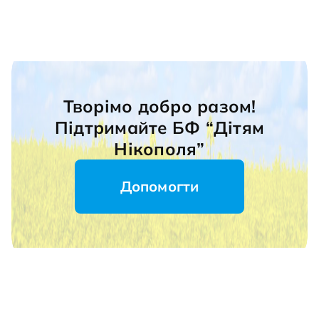
Творімо добро разом!
Підтримайте БФ “Дітям
Нікополя”
Допомогти