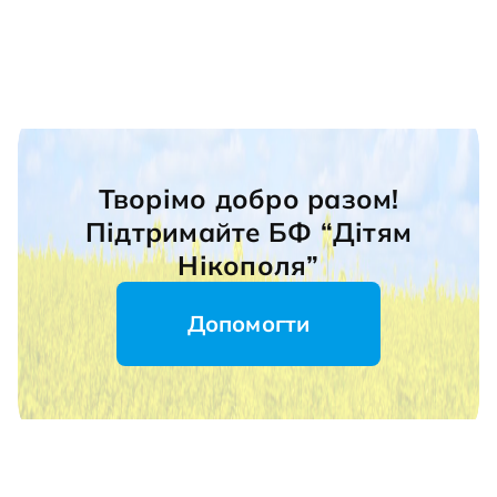
Творімо добро разом!
Підтримайте БФ “Дітям
Нікополя”
Допомогти