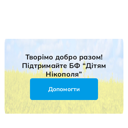
Творімо добро разом!
Підтримайте БФ “Дітям
Нікополя”
Допомогти