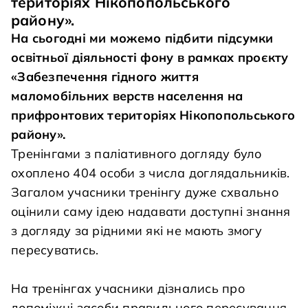
територіях Нікопопольського
району».
На сьогодні ми можемо підбити підсумки
освітньої діяльності фону в рамках проєкту
«Забезпечення гідного життя
маломобільних верств населення на
прифронтових територіях Нікопопольського
району».
Тренінгами з паліативного догляду було
охоплено 404 особи з числа доглядальників.
Загалом учасники тренінгу дуже схвально
оцінили саму ідею надавати доступні знання
з догляду за рідними які не мають змогу
пересуватись.
На тренінгах учасники дізнались про
допоміжні засоби правильного пересування