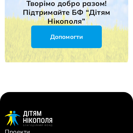
Творімо добро разом!
Підтримайте БФ “Дітям
Нікополя”
Допомогти
Проекти