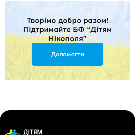
Творімо добро разом!
Підтримайте БФ “Дітям
Нікополя”
Допомогти