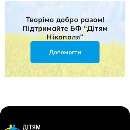
Творімо добро разом!
Підтримайте БФ “Дітям
Нікополя”
Допомогти