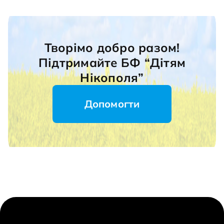
Творімо добро разом!
Підтримайте БФ “Дітям
Нікополя”
Допомогти