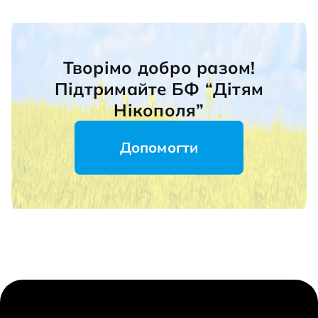
Творімо добро разом!
Підтримайте БФ “Дітям
Нікополя”
Допомогти