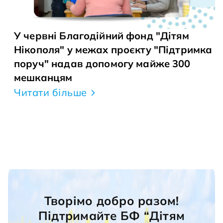
У червні Благодійний фонд "Дітям
Нікополя" у межах проєкту "Підтримка
поруч" надав допомогу майже 300
мешканцям
Читати більше
Творімо добро разом!
Підтримайте БФ “Дітям