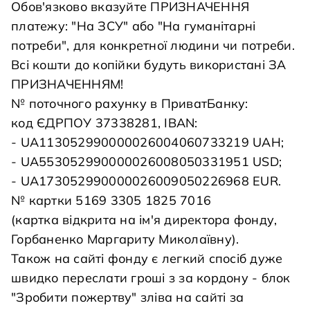
Обов'язково вказуйте ПРИЗНАЧЕННЯ
платежу: "На ЗСУ" або "На гуманітарні
потреби", для конкретної людини чи потреби.
Всі кошти до копійки будуть використані ЗА
ПРИЗНАЧЕННЯМ!
№ поточного рахунку в ПриватБанку:
код ЄДРПОУ 37338281, IBAN:
- UA113052990000026004060733219 UAH;
- UA553052990000026008050331951 USD;
- UA173052990000026009050226968 EUR.
№ картки 5169 3305 1825 7016
(картка відкрита на ім'я директора фонду,
Горбаненко Маргариту Миколаївну).
Також на сайті фонду є легкий спосіб дуже
швидко переслати гроші з за кордону - блок
"Зробити пожертву" зліва на сайті за