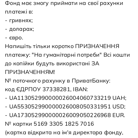
Фонд має змогу приймати на свої рахунки
платежі в:
- гривнях;
- доларах;
- євро.
Напишіть тільки коротко ПРИЗНАЧЕННЯ
платежу: "На гуманітарні потреби" Всі кошти
до копійки будуть використані ЗА
ПРИЗНАЧЕННЯМ!
№ поточного рахунку в ПриватБанку:
код ЄДРПОУ 37338281, IBAN:
- UA113052990000026004060733219 UAH;
- UA553052990000026008050331951 USD;
- UA173052990000026009050226968 EUR.
№ картки 5169 3305 1825 7016
(картка відкрита на ім'я директора фонду,