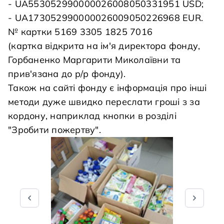
- UA553052990000026008050331951 USD;
- UA173052990000026009050226968 EUR.
№ картки 5169 3305 1825 7016
(картка відкрита на ім'я директора фонду,
Горбаненко Маргарити Миколаївни та
прив'язана до р/р фонду).
Також на сайті фонду є інформація про інші
методи дуже швидко переслати гроші з за
кордону, наприклад кнопки в розділі
"Зробити пожертву".