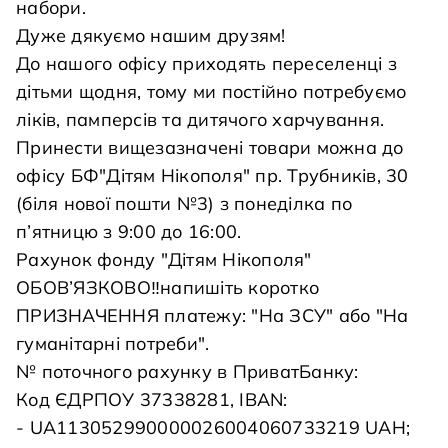
набори.
Дуже дякуємо нашим друзям!
До нашого офісу приходять переселенці з
дітьми щодня, тому ми постійно потребуємо
ліків, памперсів та дитячого харчування.
Принести вищезазначені товари можна до
офісу БФ"Дітям Нікополя" пр. Трубників, 30
(біля нової пошти №3) з понеділка по
п’ятницю з 9:00 до 16:00.
Рахунок фонду "Дітям Нікополя"
ОБОВ’ЯЗКОВО‼️напишіть коротко
ПРИЗНАЧЕННЯ платежу: "На ЗСУ" або "На
гуманітарні потреби".
№ поточного рахунку в ПриватБанку:
Код ЄДРПОУ 37338281, IBAN:
- UA113052990000026004060733219 UAH;