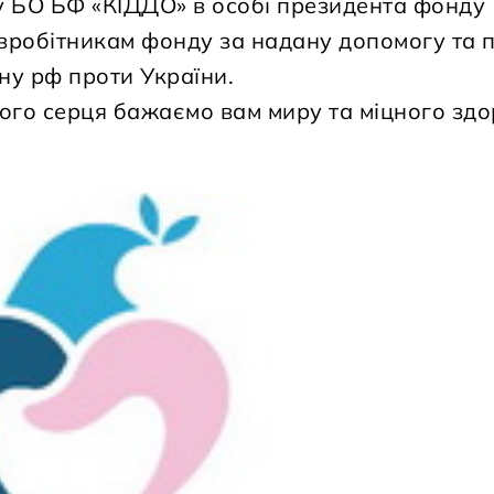
 БО БФ «КІДДО» в особі президента фонду
півробітникам фонду за надану допомогу та 
йну рф проти України.
ого серця бажаємо вам миру та міцного здо