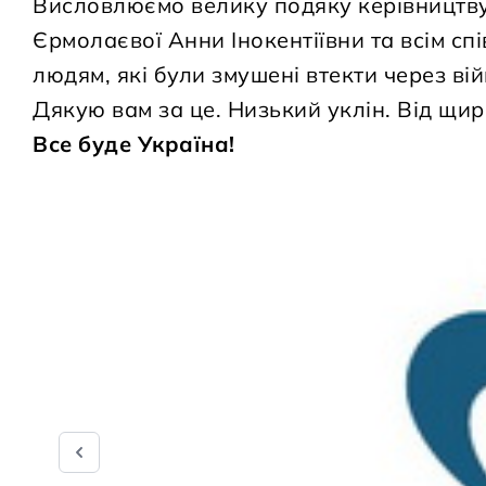
Висловлюємо велику подяку керівництву
Єрмолаєвої Анни Інокентіївни та всім с
людям, які були змушені втекти через ві
Дякую вам за це. Низький уклін. Від щир
Все буде Україна!