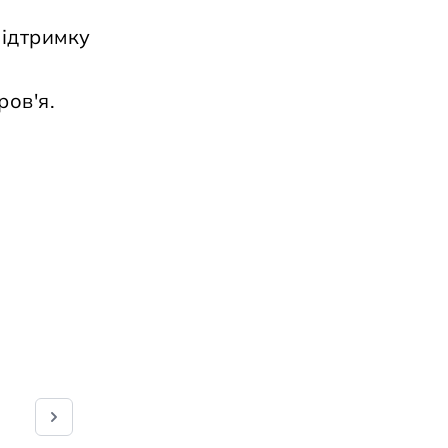
підтримку
ров'я.