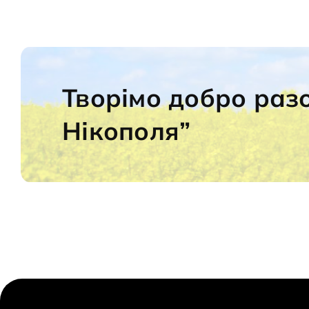
Творімо добро раз
Нікополя”