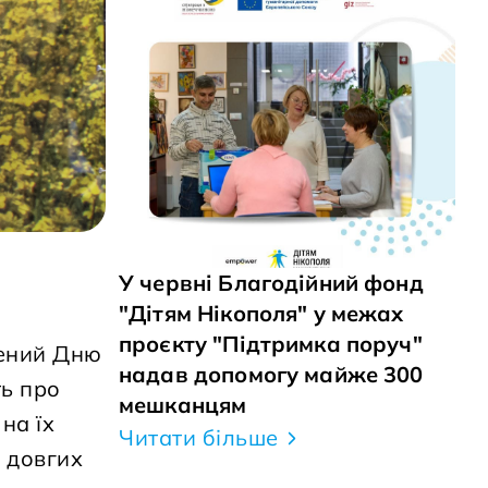
У червні Благодійний фонд
"Дітям Нікополя" у межах
проєкту "Підтримка поруч"
чений Дню
надав допомогу майже 300
ть про
мешканцям
на їх
Читати більше
м довгих