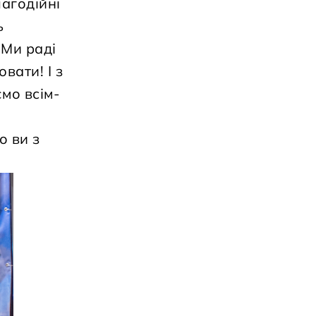
лагодійні
ь
 Ми раді
вати! І з
мо всім-
о ви з