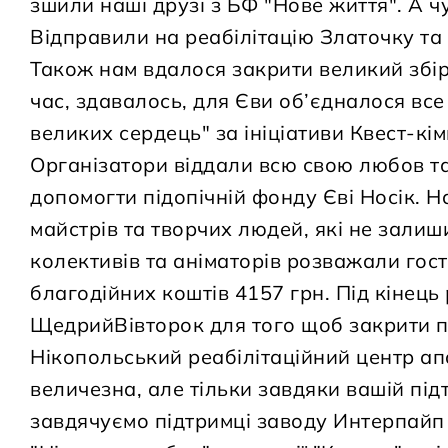
зшили наші друзі з БФ "Нове життя". А 
Відправили на реабілітацію Златочку та
Також нам вдалося закрити великий збір
час, здавалось, для Єви об’єдналося все
великих сердець" за ініціативи Квест-кі
Організатори віддали всю свою любов та 
допомогти підопічній фонду Єві Носік. Н
майстрів та творчих людей, які не зали
колективів та аніматорів розважали гос
благодійних коштів 4157 грн. Під кінець
ЩедрийВівторок для того щоб закрити п
Нікопольський реабілітаційний центр ап
величезна, але тільки завдяки вашій під
завдячуємо підтримці заводу Интерпайп 