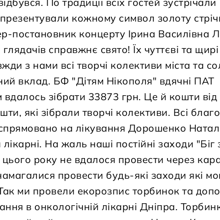
ідбувся. По традиції всіх гостей зустрічали
а презентували кожному символ золоту стріч
р-постановник концерту Ірина Василівна Л
глядачів справжнє свято! Їх чуттєві та щирі
ди з нами всі творчі колективи міста та со
ний вклад. БФ "Дітям Нікополя" вдячні ПАТ
 вдалось зібрати 33873 грн. Це й кошти ві
шти, які зібрали творчі колективи. Всі благо
 спрямовано на лікування Дорошенко Наталі
лікарні. На жаль наші постійні заходи "Біг
 цього року не вдалося провести через кар
намагалися провести будь-які заходи які мо
 Так ми провели екорозпис торбинок та доп
ання в онкологічній лікарні Дніпра. Торбин