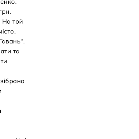
енко.
грн.
 На той
істо,
Гавань".
ати та
оти
 зібрано
и
а