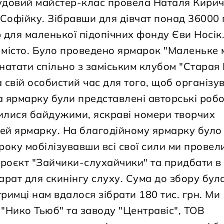
чудовий майстер-клас провела Наталя Кирич
 Софійку. Зібравши для дівчат понад 36000 
 для маленької підопічних фонду Єви Носік.
 місто. Було проведено ярмарок "Маленьке м
мнатати спільно з заміським клубом "Старая 
свій особистий час для того, щоб організув
а ярмарку були представлені авторські роб
шилися байдужими, яскраві номери творчих
тей ярмарку. На благодійному ярмарку було
 року мобілізувавши всі свої сили ми провел
роєкт "Зайчики-слухайчики" та придбати в
арат для скинінгу слуху. Сума до збору бул
тримці нам вдалося зібрати 180 тис. грн. Ми
"Нико Тьюб" та заводу "Центравіс", ТОВ