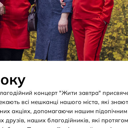
року
лагодійний концерт "Жити завтра" присвя
екають всі мешканці нашого міста, які знаю
йних акціях, допомагаючи нашим підопічним 
 друзів, наших благодійників, які протяго