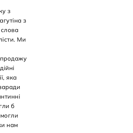
ку з
агутіна з
 слова
лісти. Ми
д продажу
дійні
ї, яка
 заради
антинні
гли б
омогли
ки нам