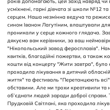
років допомагають, цей захід навряд чи в
усміхнені, гарні дівчата зі школи №12 т
серцем. Наша незмінна ведуча та режисе
сином Іваном Лагутіним, влаштували для 
проникали у серце кожного глядача. Завж
дякуємо вам керівники, за ваш неймовір
"Нікопольський завод феросплавів". Нам
квитків, благодійні пожертви, а також ко
кошти від концерту "Жити завтра", було
проходила лікування в дитячий обласній 
життя" та фестиваль "Перетанцюють всі"
обставини. Але ми трохи креативили та 
об’єднати людей заради доброї справи.
Прудковій Світлані, яка проходила лікув