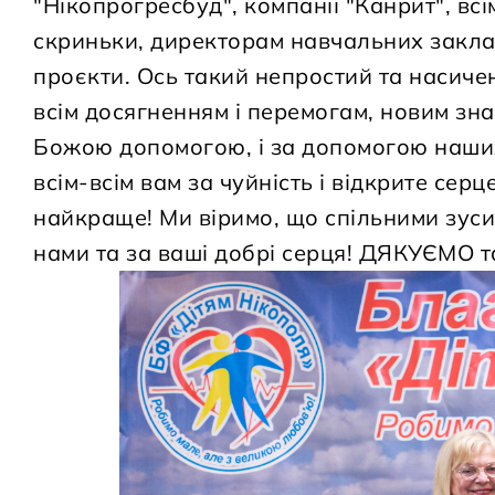
"Нікопрогресбуд", компанії "Канрит", вс
скриньки, директорам навчальних заклад
проєкти. Ось такий непростий та насичен
всім досягненням і перемогам, новим зн
Божою допомогою, і за допомогою наших 
всім-всім вам за чуйність і відкрите серц
найкраще! Ми віримо, що спільними зуси
нами та за ваші добрі серця! ДЯКУЄМО т