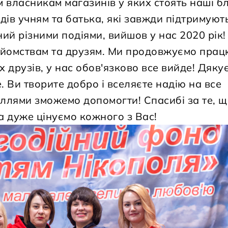
ім власникам магазинів у яких стоять наші б
ів учням та батька, які завжди підтримуют
ий різними подіями, вийшов у нас 2020 рік!
айомствам та друзям. Ми продовжуємо працю
друзів, у нас обов'язково все вийде! Дякує
е. Ви творите добро і вселяєте надію на все
ллями зможемо допомогти! Спасибі за те, щ
а дуже цінуємо кожного з Вас!