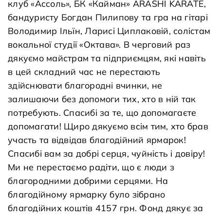
клуб «Аccоль», БК «Кайман» ARASHI KARATE,
бандуристу Богдан Пилипову та гра на гітарі
Володимир Ільїн, Ларисі Циплаковій, солістам
вокальної студії «Октава». В черговий раз
дякуємо майстрам та підприємцям, які навіть
в цей складний час не перестають
здійснювати благородні вчинки, не
залишаючи без допомоги тих, хто в ній так
потребують. Спасибі за те, що допомагаєте
допомагати! Щиро дякуємо всім тим, хто брав
участь та відвідав благодійний ярмарок!
Спасибі вам за добрі серця, чуйність і довіру!
Ми не перестаємо радіти, що є люди з
благородними добрими серцями. На
благодійному ярмарку було зібрано
благодійних коштів 4157 грн. Фонд дякує за