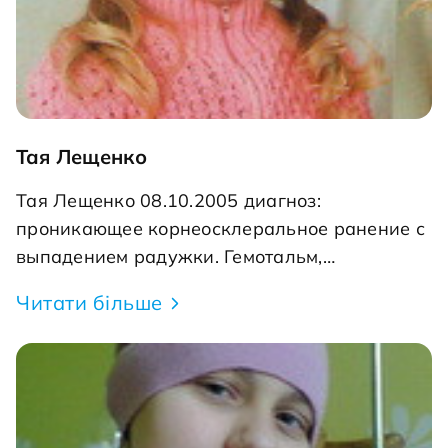
Тая Лещенко
Тая Лещенко 08.10.2005 диагноз:
проникающее корнеосклеральное ранение с
выпадением радужки. Гемотальм,
травматическая катаракта левого глаза.
Читати більше
Веселая, подвижная мамина любимица
Таечка, ученица первого класса СШ№5
получила серьезнейшую травму глаза,
которая может оставить девочку без зрения
на один глаз. Это досадное недоразумение