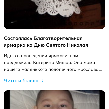
Состоялась Благотворительная
ярмарка ко Дню Святого Николая
Идею о проведении ярмарки, нам
предложила Катерина Мишар. Она мама
нашего маленького подопечного Ярослава
Мишар, которому фонд оказал помощь в
Читати більше
проведении операции на ручке. Она и сама
была на ярмарке в качестве «снеговичка» и
также привлекла некоторых участников.
Были и такие, которые сами связались с