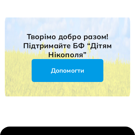
Творімо добро разом!
Підтримайте БФ “Дітям
Нікополя”
Допомогти