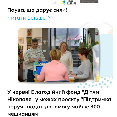
Пауза, що дарує сили!
Читати більше
У червні Благодійний фонд "Дітям
Нікополя" у межах проєкту "Підтримка
поруч" надав допомогу майже 300
мешканцям