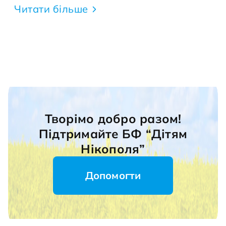
Читати більше
Творімо добро разом!
Підтримайте БФ “Дітям
Нікополя”
Допомогти