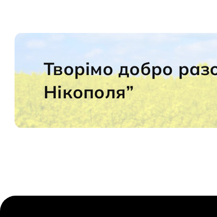
Творімо добро раз
Нікополя”