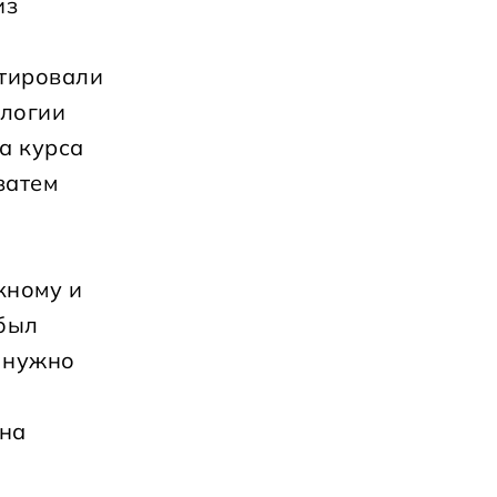
из
стировали
ологии
а курса
затем
кному и
 был
о нужно
 на