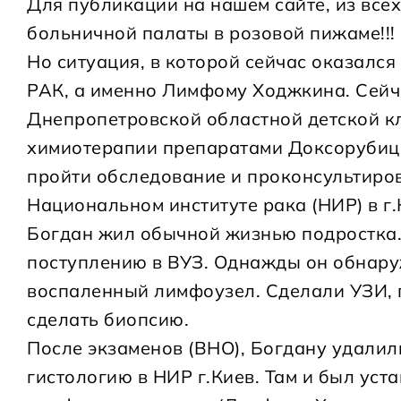
Для публикации на нашем сайте, из все
больничной палаты в розовой пижаме!!!
Но ситуация, в которой сейчас оказался
РАК, а именно Лимфому Ходжкина. Сейча
Днепропетровской областной детской к
химиотерапии препаратами Доксорубици
пройти обследование и проконсультиров
Национальном институте рака (НИР) в г.
Богдан жил обычной жизнью подростка. 
поступлению в ВУЗ. Однажды он обнару
воспаленный лимфоузел. Сделали УЗИ, п
сделать биопсию.
После экзаменов (ВНО), Богдану удалил
гистологию в НИР г.Киев. Там и был уст