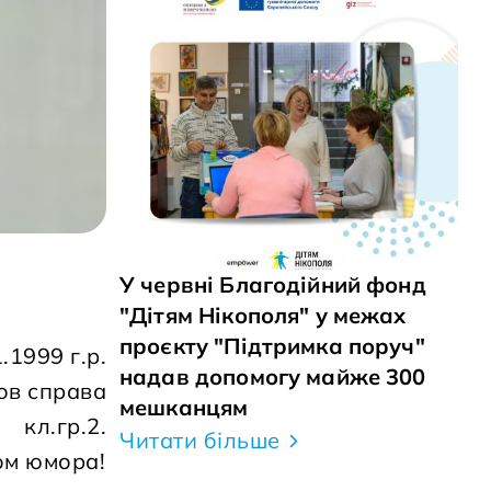
У червні Благодійний фонд
"Дітям Нікополя" у межах
проєкту "Підтримка поруч"
1999 г.р.
надав допомогу майже 300
ов справа
мешканцям
кл.гр.2.
Читати більше
ом юмора!