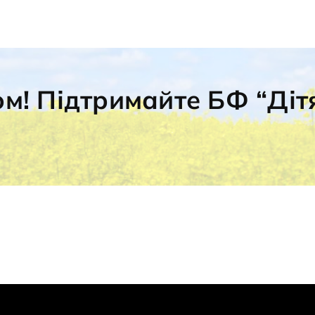
ом! Підтримайте БФ “Діт