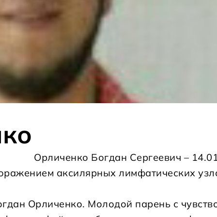
нко
Орличенко Богдан Сергеевич – 14.01.
поражением аксилярных лимфатических узл
огдан Орличенко. Молодой парень с чувств