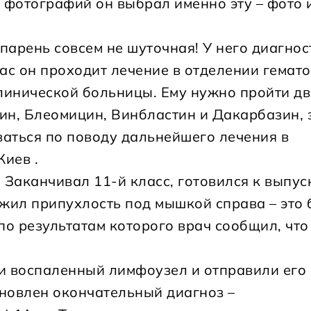
х фотографий он выбрал именно эту – фото 
 парень совсем не шуточная! У него диагно
с он проходит лечение в отделении гемат
линической больницы. Ему нужно пройти дв
н, Блеомицин, Винбластин и Дакарбазин, 
аться по поводу дальнейшего лечения в
Киев .
Заканчивал 11-й класс, готовился к выпус
жил припухлость под мышкой справа – это
о результатам которого врач сообщил, чт
и воспаленный лимфоузел и отправили его
ановлен окончательный диагноз –