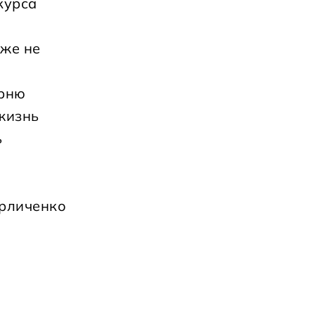
курса
уже не
арню
жизнь
ь
рличенко