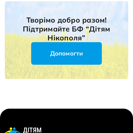
Творімо добро разом!
Підтримайте БФ “Дітям
Нікополя”
Допомогти