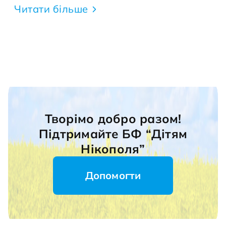
Читати більше
Творімо добро разом!
Підтримайте БФ “Дітям
Нікополя”
Допомогти