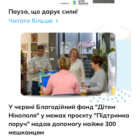
Пауза, що дарує сили!
Читати більше
У червні Благодійний фонд "Дітям
Нікополя" у межах проєкту "Підтримка
поруч" надав допомогу майже 300
мешканцям